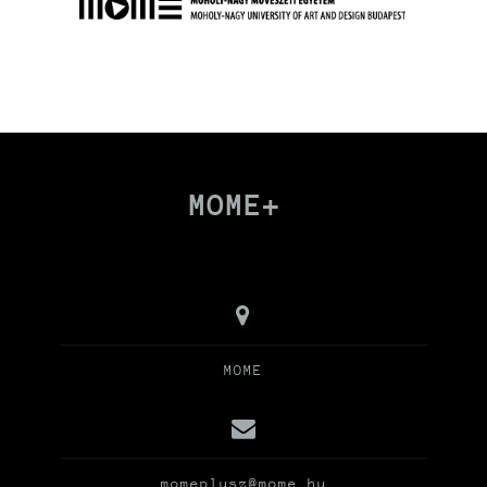
MOME+
MOME
momeplusz@mome.hu