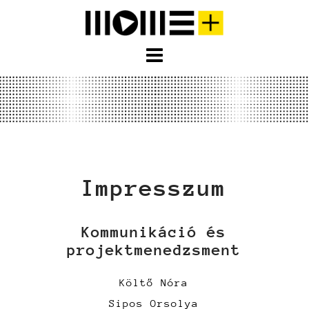
S
k
i
p
t
o
c
o
n
t
Impresszum
e
n
t
Kommunikáció és
projektmenedzsment
Költő Nóra
Sipos Orsolya